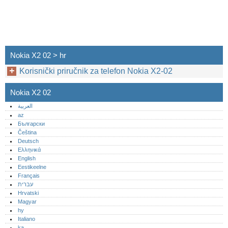
Nokia X2 02 > hr
Korisnički priručnik za telefon Nokia X2-02
Nokia X2 02
العربية
az
Български
Čeština
Deutsch
Ελληνικά
English
Eestikeelne
Français
עברית
Hrvatski
Magyar
hy
Italiano
ka