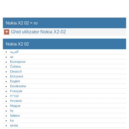
Nokia X2 02 > ro
Ghid utilizator Nokia X2-02
Nokia X2 02
العربية
az
Български
Čeština
Deutsch
Ελληνικά
English
Eestikeelne
Français
עברית
Hrvatski
Magyar
hy
Italiano
ka
қазақ