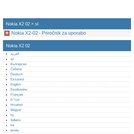
Nokia X2 02 > sl
Nokia X2-02 - Priročnik za uporabo
Nokia X2 02
العربية
az
Български
Čeština
Deutsch
Ελληνικά
English
Eestikeelne
Français
עברית
Hrvatski
Magyar
hy
Italiano
ka
қазақ